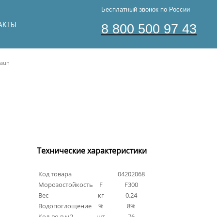
Бесплатный звонок по России
АКТЫ
8 800 500 97 43
raun
Технические характеристики
Код товара
04202068
Морозостойкость
F
F300
Вес
кг
0.24
Водопоглощение
%
8%
Кол-во в м2
шт
76