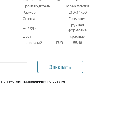
Производитель
roben плитка
Размер
210x14x50
Страна
Германия
ручная
Фактура
формовка
Цвет
красный
Цена за м2
EUR
55.48
ь с текстом, приведенным по ссылке