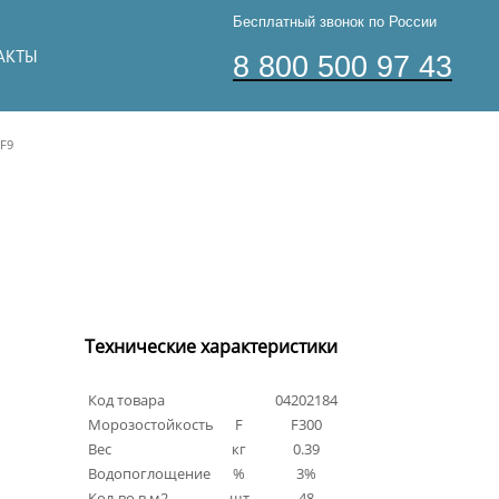
Бесплатный звонок по России
АКТЫ
8 800 500 97 43
NF9
Технические характеристики
Код товара
04202184
Морозостойкость
F
F300
Вес
кг
0.39
Водопоглощение
%
3%
Кол-во в м2
шт
48